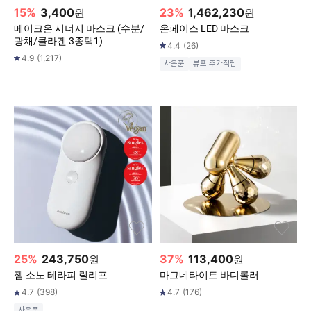
15
%
3,400
23
%
1,462,230
원
원
메이크온 시너지 마스크 (수분/
온페이스 LED 마스크
광채/콜라겐 3종택1)
4.4
(
26
)
4.9
(
1,217
)
사은품
뷰포 추가적립
25
%
243,750
37
%
113,400
원
원
젬 소노 테라피 릴리프
마그네타이트 바디롤러
4.7
(
398
)
4.7
(
176
)
사은품