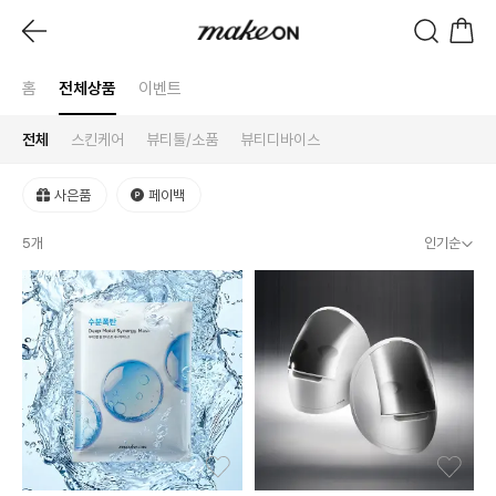
홈
전체상품
이벤트
전체
스킨케어
뷰티툴/소품
뷰티디바이스
사은품
페이백
5
개
인기순