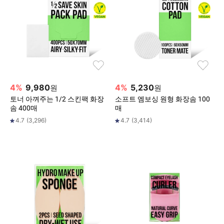
4
%
9,980
4
%
5,230
원
원
토너 아껴주는 1/2 스킨팩 화장
소프트 엠보싱 원형 화장솜 100
솜 400매
매
4.7
(
3,296
)
4.7
(
3,414
)