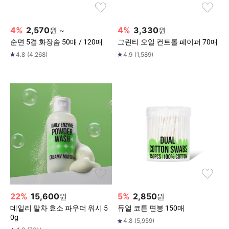
4
%
2,570
4
%
3,330
원
~
원
순면 5겹 화장솜 50매 / 120매
그린티 오일 컨트롤 페이퍼 70매
4.8
(
4,268
)
4.9
(
1,589
)
22
%
15,600
5
%
2,850
원
원
데일리 말차 효소 파우더 워시 5
듀얼 코튼 면봉 150매
0g
4.8
(
5,959
)