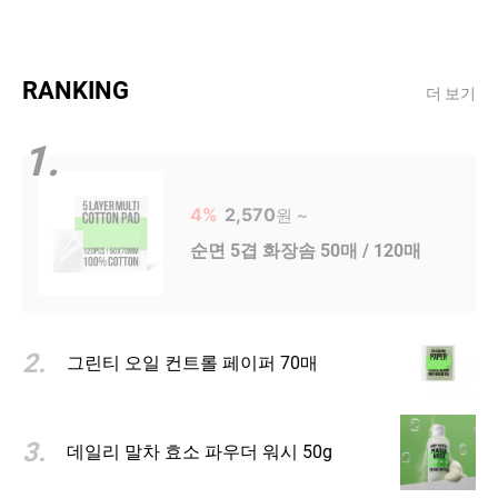
RANKING
더 보기
1
.
4
%
2,570
원
~
순면 5겹 화장솜 50매 / 120매
2
.
그린티 오일 컨트롤 페이퍼 70매
3
.
데일리 말차 효소 파우더 워시 50g