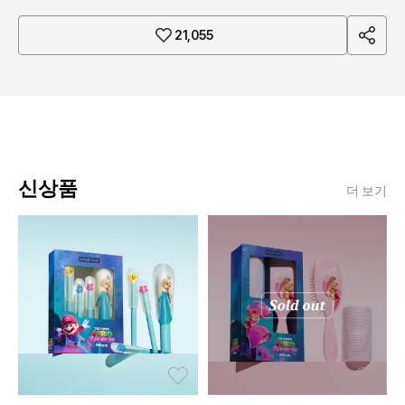
sha
21,055
re
신상품
더 보기