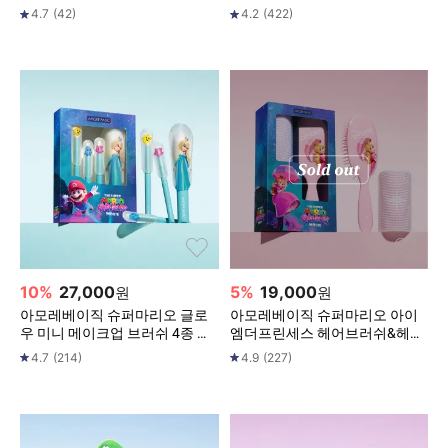
4.7
(
42
)
4.2
(
422
)
10
%
27,000
5
%
19,000
원
원
아모레베이직 슈퍼마리오 글로
아모레베이직 슈퍼마리오 아이
우 미니 메이크업 브러쉬 4종 키
엠더프린세스 헤어브러쉬&헤어
트
롤
4.7
(
214
)
4.9
(
227
)