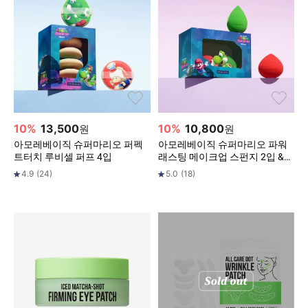
10
%
13,500
10
%
10,800
원
원
아모레베이직 슈퍼마리오 퍼펙
아모레베이직 슈퍼마리오 파워
트터치 루비셀 퍼프 4입
래스팅 메이크업 스펀지 2입 &
파우치
4.9
(
24
)
5.0
(
18
)