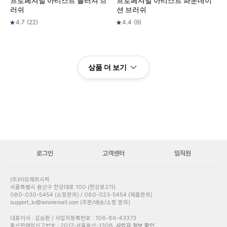
프로페셔널 아티스트 블러셔 브
프로페셔널 아티스트 파운데이
러쉬
션 브러쉬
4.7
(
22
)
4.4
(
9
)
상품 더 보기
로그인
고객센터
임직원
(주)아모레퍼시픽
서울특별시 용산구 한강대로 100 (한강로2가)
080-030-5454 (쇼핑문의) / 080-023-5454 (제품문의)
support_kr@amoremall.com (주문/배송/쇼핑 문의)
대표이사 : 김승환 / 사업자등록번호 : 106-86-43373
통신판매업신고번호 : 2017-서울용산-1308
사업자 정보 확인