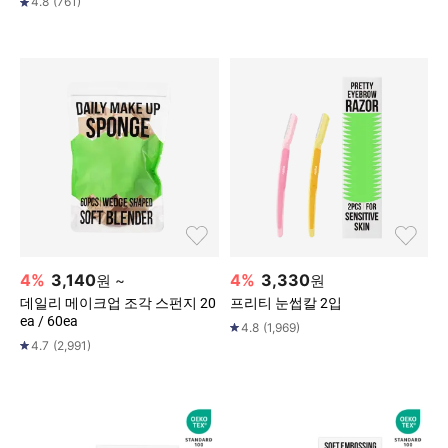
4.8
(
761
)
4
%
3,140
4
%
3,330
원
~
원
데일리 메이크업 조각 스펀지 20
프리티 눈썹칼 2입
ea / 60ea
4.8
(
1,969
)
4.7
(
2,991
)