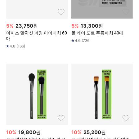
5
%
23,750
5
%
13,300
원
원
아이스 말차샷 퍼밍 아이패치 60
올 케어 도트 주름패치 40매
매
4.6
(
726
)
4.8
(
166
)
10
%
19,800
10
%
25,200
원
원