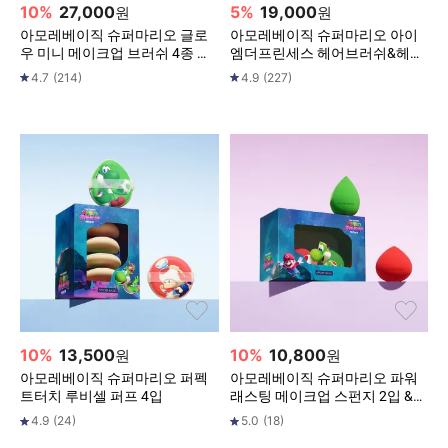
10
%
27,000
5
%
19,000
원
원
아모레베이직 슈퍼마리오 글로
아모레베이직 슈퍼마리오 아이
우 미니 메이크업 브러쉬 4종 키
엠더프린세스 헤어브러쉬&헤어
트
롤
4.7
(
214
)
4.9
(
227
)
10
%
13,500
10
%
10,800
원
원
아모레베이직 슈퍼마리오 퍼펙
아모레베이직 슈퍼마리오 파워
트터치 루비셀 퍼프 4입
래스팅 메이크업 스펀지 2입 &
파우치
4.9
(
24
)
5.0
(
18
)