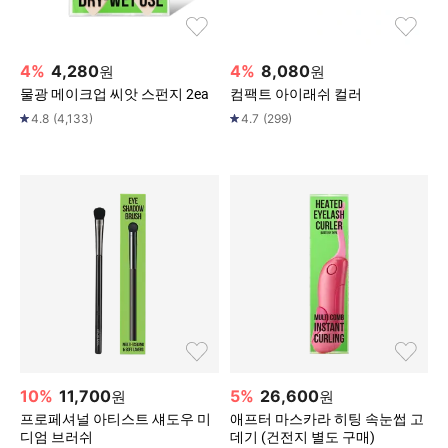
4
%
4,280
4
%
8,080
원
원
물광 메이크업 씨앗 스펀지 2ea
컴팩트 아이래쉬 컬러
4.8
(
4,133
)
4.7
(
299
)
10
%
11,700
5
%
26,600
원
원
프로페셔널 아티스트 섀도우 미
애프터 마스카라 히팅 속눈썹 고
디엄 브러쉬
데기 (건전지 별도 구매)