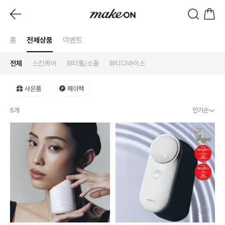
홈
전체상품
이벤트
전체
스킨케어
뷰티툴/소품
뷰티디바이스
사은품
페이백
5
개
인기순