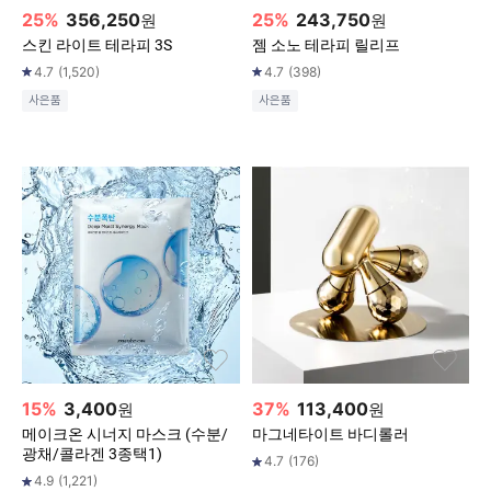
25
%
356,250
25
%
243,750
원
원
스킨 라이트 테라피 3S
젬 소노 테라피 릴리프
4.7
(
1,520
)
4.7
(
398
)
사은품
사은품
15
%
3,400
37
%
113,400
원
원
메이크온 시너지 마스크 (수분/
마그네타이트 바디롤러
광채/콜라겐 3종택1)
4.7
(
176
)
4.9
(
1,221
)