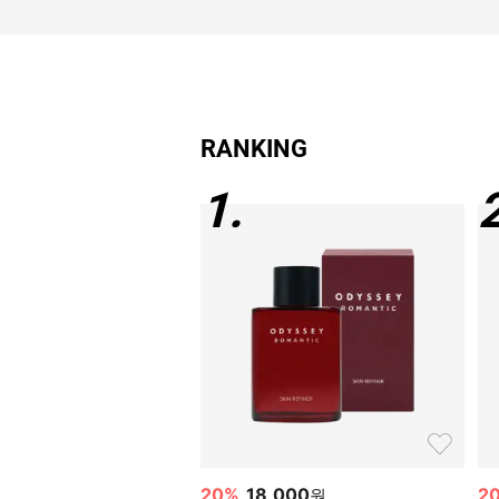
RANKING
1
.
20
%
18,000
2
원