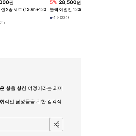
,000
5
%
28,500
5
%
28,
원
원
 2종 세트 (130ml+130
블랙 에멀전 130ml
블랙 스킨 
4.9
(
224
)
4.8
(
372
)
71
)
다운 향을 향한 여정이라는 의미
진취적인 남성들을 위한 감각적
sha
re