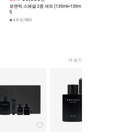
로맨틱 스페셜 2종 세트 (130ml+130m
[한정수량] MMY 콜라보레
l)
백
4.9
(
2,780
)
4.8
(
55
)
더 보기