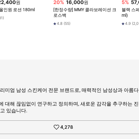
22,400
20
%
16,000
5
%
57
원
원
올인원 로션 180ml
[한정수량] MMY 콜라보레이션 크
블랙 스페셜
로스백
ml)
81
)
4.8
(
55
)
4.9
(
2,0
프리미엄 남성 스킨케어 전문 브랜드로, 매력적인 남성상과 아름
에 대해 끊임없이 연구하고 정의하며, 새로운 감각을 추구하는 
고 있습니다.
4,278