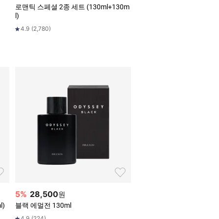
로맨틱 스페셜 2종 세트 (130ml+130m
l)
4.9
(
2,780
)
5
%
28,500
원
l)
블랙 에멀전 130ml
4.9
(
224
)