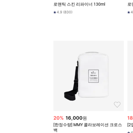
로맨틱 스킨 리파이너 130ml
로
4.9
(
830
)
4
20
%
16,000
18
원
[한정수량] MMY 콜라보레이션 크로스
[2
백
4