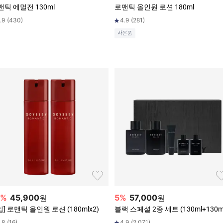
맨틱 에멀전 130ml
로맨틱 올인원 로션 180ml
.9
(
430
)
4.9
(
281
)
사은품
%
45,900
5
%
57,000
원
원
입] 로맨틱 올인원 로션 (180mlx2)
블랙 스페셜 2종 세트 (130ml+130m
.8
(
16
)
4.9
(
2,071
)