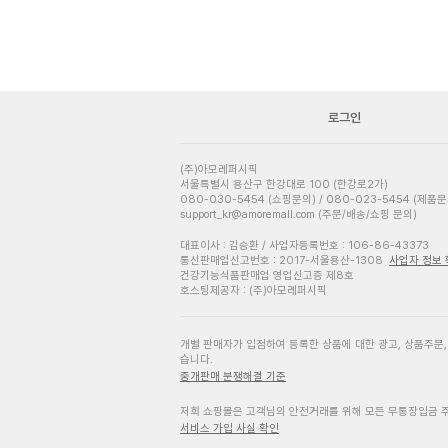
로그인
(주)아모레퍼시픽
서울특별시 용산구 한강대로 100 (한강로2가)
080-030-5454 (쇼핑문의) / 080-023-5454 (제품문
support_kr@amoremall.com (주문/배송/쇼핑 문의)
대표이사 : 김승환 / 사업자등록번호 : 106-86-43373
통신판매업신고번호 : 2017-서울용산-1308
사업자 정보
건강기능식품판매업 영업신고증 제8호
호스팅제공자 : (주)아모레퍼시픽
개별 판매자가 입점하여 등록한 상품에 대한 광고, 상품주문
습니다.
중개판매 분쟁해결 기준
저희 쇼핑몰은 고객님의 안전거래를 위해 모든 무통장입금 
서비스 가입 사실 확인