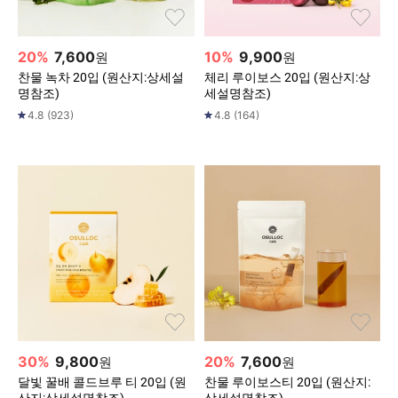
20
%
7,600
10
%
9,900
원
원
찬물 녹차 20입 (원산지:상세설
체리 루이보스 20입 (원산지:상
명참조)
세설명참조)
4.8
(
923
)
4.8
(
164
)
30
%
9,800
20
%
7,600
원
원
달빛 꿀배 콜드브루 티 20입 (원
찬물 루이보스티 20입 (원산지: