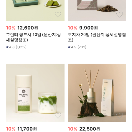
10
%
12,600
10
%
9,900
원
원
그린티 랑드샤 10입 (원산지:상
호지차 20입 (원산지:상세설명참
세설명참조)
조)
4.8
(
1,652
)
4.9
(
202
)
10
%
11,700
10
%
22,500
원
원