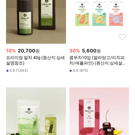
10
%
20,700
30
%
5,600
원
원
프리미엄 말차 40g (원산지:상세
콤부차10입 (깔라망고/리치피
설명참조)
치/애플파인) (원산지:상세설명
참조)
4.8
(
1,643
)
4.8
(
875
)