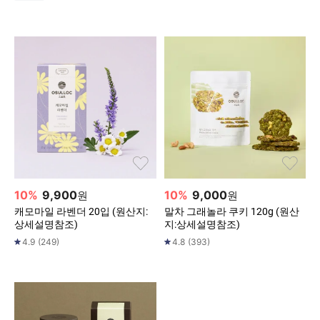
10
%
9,900
10
%
9,000
원
원
캐모마일 라벤더 20입 (원산지:
말차 그래놀라 쿠키 120g (원산
상세설명참조)
지:상세설명참조)
4.9
(
249
)
4.8
(
393
)