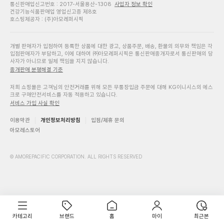
통신판매업신고번호 : 2017-서울용산-1308
사업자 정보 확인
건강기능식품판매업 영업신고증 제8호
호스팅제공자 : (주)아모레퍼시픽
개별 판매자가 입점하여 등록한 상품에 대한 광고, 상품주문, 배송, 환불의 의무와 책임은 각
입점판매자가 부담하고, 이에 대하여 ㈜아모레퍼시픽은 통신판매중개자로서 통신판매의 당
사자가 아니므로 일체 책임을 지지 않습니다.
중개판매 분쟁해결 기준
저희 쇼핑몰은 고객님의 안전거래를 위해 모든 무통장입금 주문에 대해 KG이니시스의 에스
크로 구매안전서비스를 자동 적용하고 있습니다.
서비스 가입 사실 확인
이용약관
개인정보처리방침
입점/제휴 문의
아모레스토어
© AMOREPACIFIC CORPORATION. ALL RIGHTS RESERVED
카테고리
브랜드
홈
마이
최근본