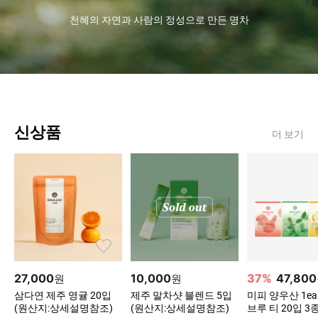
천혜의 자연과 사람의 정성으로 만든 명차
신상품
더 보기
27,000
10,000
37
%
47,800
원
원
삼다연 제주 영귤 20입
제주 말차샷 블렌드 5입
미피 양우산 1ea
(원산지:상세설명참조)
(원산지:상세설명참조)
브루 티 20입 3