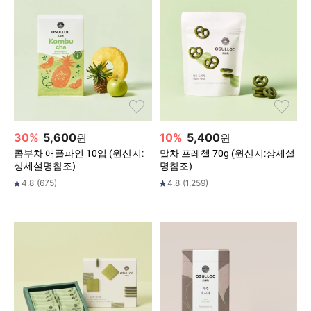
30
%
5,600
10
%
5,400
원
원
콤부차 애플파인 10입 (원산지:
말차 프레첼 70g (원산지:상세설
상세설명참조)
명참조)
4.8
(
675
)
4.8
(
1,259
)