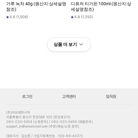
가루 녹차 40g (원산지:상세설명
디퓨저 티가든 100ml (원산지:상
참조)
세설명참조)
4.8
(
1,506
)
4.8
(
1,350
)
상품 더 보기
로그인
고객센터
임직원
(주)아모레퍼시픽
서울특별시 용산구 한강대로 100 (한강로2가)
080-030-5454 (쇼핑문의) / 080-023-5454 (제품문의)
support_kr@amoremall.com (주문/배송/쇼핑 문의)
대표이사 : 김승환 / 사업자등록번호 : 106-86-43373