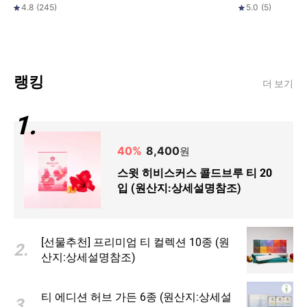
피치/말차/달빛 
4.8
(
245
)
5.0
(
5
)
(원산지:상세설
랭킹
더 보기
1
.
40
%
8,400
원
스윗 히비스커스 콜드브루 티 20
입 (원산지:상세설명참조)
[선물추천] 프리미엄 티 컬렉션 10종 (원
2
.
산지:상세설명참조)
티 에디션 허브 가든 6종 (원산지:상세설
3
.