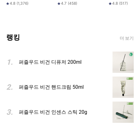
4.8
(
1,376
)
4.7
(
458
)
4.8
(
517
)
랭킹
더 보기
1
.
퍼즐우드 비건 디퓨저 200ml
2
.
퍼즐우드 비건 핸드크림 50ml
3
.
퍼즐우드 비건 인센스 스틱 20g