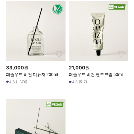
33,000
21,000
원
원
퍼즐우드 비건 디퓨저 200ml
퍼즐우드 비건 핸드크림 50ml
4.8
(
1,376
)
4.8
(
517
)