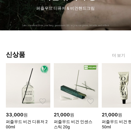
퍼즐우드 디퓨저 & 비건핸드크림
신상품
더 보기
33,000
21,000
21,000
원
원
원
퍼즐우드 비건 디퓨저 2
퍼즐우드 비건 인센스
퍼즐우드 비건 
00ml
스틱 20g
50ml