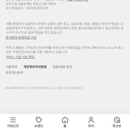
건강기능식품판매업 영업신고증 제8호
호스팅제공자 : (주)아모레퍼시픽
개별 판매자가 입점하여 등록한 상품에 대한 광고, 상품주문, 배송, 환불의 의무와 책임은 각
입점판매자가 부담하고, 이에 대하여 ㈜아모레퍼시픽은 통신판매중개자로서 통신판매의 당
사자가 아니므로 일체 책임을 지지 않습니다.
중개판매 분쟁해결 기준
저희 쇼핑몰은 고객님의 안전거래를 위해 모든 무통장입금 주문에 대해 KG이니시스의 에스
크로 구매안전서비스를 자동 적용하고 있습니다.
서비스 가입 사실 확인
이용약관
개인정보처리방침
입점/제휴 문의
아모레스토어
© AMOREPACIFIC CORPORATION. ALL RIGHTS RESERVED
카테고리
브랜드
홈
마이
최근본